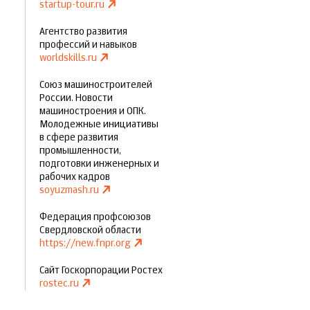
startup-tour.ru
Агентство развития
профессий и навыков
worldskills.ru
Союз машиностроителей
России. Новости
машиностроения и ОПК.
Молодежные инициативы
в сфере развития
промышленности,
подготовки инженерных и
рабочих кадров
soyuzmash.ru
Федерация профсоюзов
Свердловской области
https://new.fnpr.org
Сайт Госкорпорации Ростех
rostec.ru