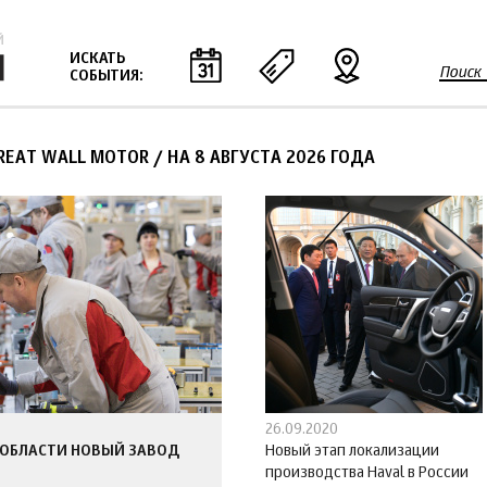
Jump to navigation
ИСКАТЬ
Поиск
СОБЫТИЯ:
Ф
о
р
REAT WALL MOTOR
/
НА 8 АВГУСТА 2026 ГОДА
м
а
п
о
и
с
к
а
26.09.2020
 ОБЛАСТИ НОВЫЙ ЗАВОД
Новый этап локализации
производства Haval в России