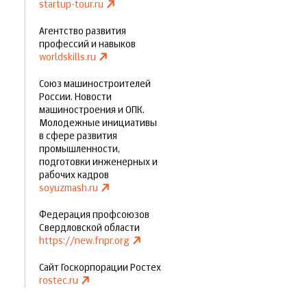
startup-tour.ru
Агентство развития
профессий и навыков
worldskills.ru
Союз машиностроителей
России. Новости
машиностроения и ОПК.
Молодежные инициативы
в сфере развития
промышленности,
подготовки инженерных и
рабочих кадров
soyuzmash.ru
Федерация профсоюзов
Свердловской области
https://new.fnpr.org
Сайт Госкорпорации Ростех
rostec.ru