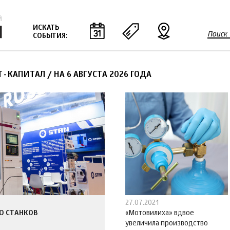
Jump to navigation
ИСКАТЬ
Поиск
СОБЫТИЯ:
Ф
о
р
Т-КАПИТАЛ
/
НА 6 АВГУСТА 2026 ГОДА
м
а
п
о
и
с
к
а
27.07.2021
О СТАНКОВ
«Мотовилиха» вдвое
увеличила производство