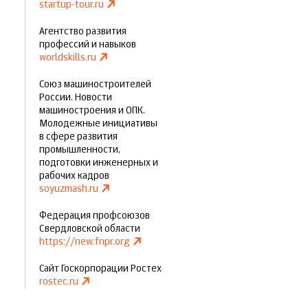
startup-tour.ru
Агентство развития
профессий и навыков
worldskills.ru
Союз машиностроителей
России. Новости
машиностроения и ОПК.
Молодежные инициативы
в сфере развития
промышленности,
подготовки инженерных и
рабочих кадров
soyuzmash.ru
Федерация профсоюзов
Свердловской области
https://new.fnpr.org
Сайт Госкорпорации Ростех
rostec.ru