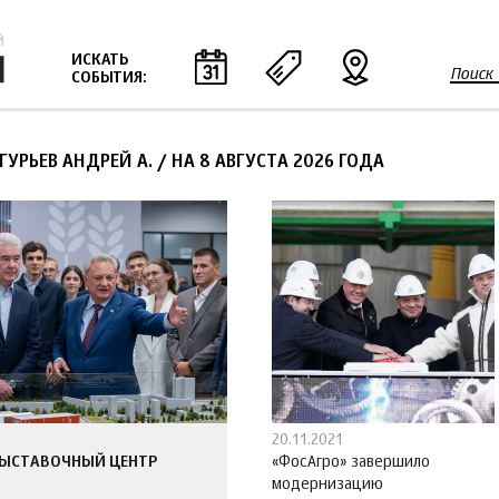
Jump to navigation
ИСКАТЬ
Поиск
СОБЫТИЯ:
Ф
о
р
ГУРЬЕВ АНДРЕЙ А.
/
НА 8 АВГУСТА 2026 ГОДА
м
а
п
о
и
с
к
а
20.11.2021
ВЫСТАВОЧНЫЙ ЦЕНТР
«ФосАгро» завершило
модернизацию