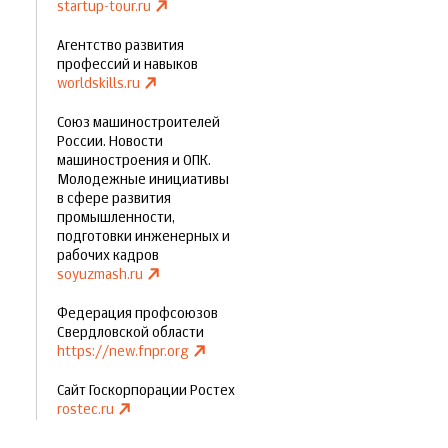
startup-tour.ru
Агентство развития
профессий и навыков
worldskills.ru
Союз машиностроителей
России. Новости
машиностроения и ОПК.
Молодежные инициативы
в сфере развития
промышленности,
подготовки инженерных и
рабочих кадров
soyuzmash.ru
Федерация профсоюзов
Свердловской области
https://new.fnpr.org
Сайт Госкорпорации Ростех
rostec.ru