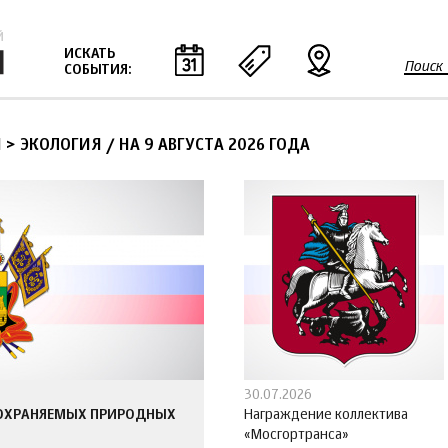
Jump to navigation
ИСКАТЬ
Поиск
СОБЫТИЯ:
Ф
о
р
 > ЭКОЛОГИЯ
/
НА 9 АВГУСТА 2026 ГОДА
м
а
п
о
и
с
к
а
30.07.2026
 ОХРАНЯЕМЫХ ПРИРОДНЫХ
Награждение коллектива
«Мосгортранса»