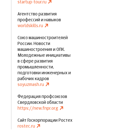
startup-tour.ru
Агентство развития
профессий и навыков
worldskills.ru
Союз машиностроителей
России. Новости
машиностроения и ОПК.
Молодежные инициативы
в сфере развития
промышленности,
подготовки инженерных и
рабочих кадров
soyuzmash.ru
Федерация профсоюзов
Свердловской области
https://new.fnpr.org
Сайт Госкорпорации Ростех
rostec.ru