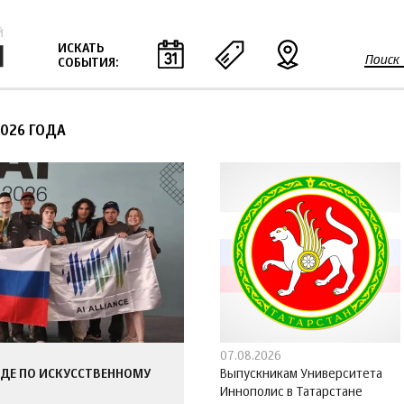
Jump to navigation
ИСКАТЬ
Поиск
СОБЫТИЯ:
Ф
о
р
2026 ГОДА
м
а
п
о
и
с
к
а
07.08.2026
ДЕ ПО ИСКУССТВЕННОМУ
Выпускникам Университета
Иннополис в Татарстане