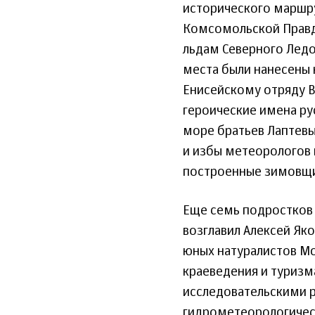
исторического маршру
Комсомольской Правды
льдам Северного Ледо
места были нанесены н
Енисейскому отряду В
героические имена ру
море братьев Лаптевы
и избы метеорологов 
построенные зимовщик
Еще семь подростков 
возглавил Алексей Як
юных натуралистов Мо
краеведения и туризм
исследовательскими р
гидрометеорологическ