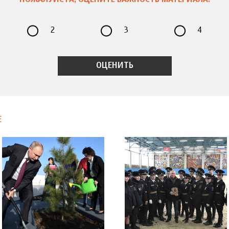
2
3
4
Е