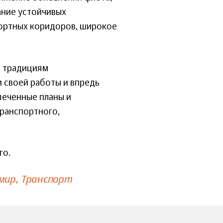
ание устойчивых
ортных коридоров, широкое
м традициям
 своей работы и впредь
меченные планы и
ранспортного,
го.
мир
Транспорт