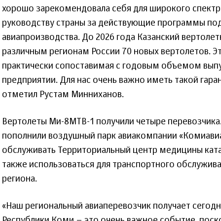
хорошо зарекомендовала себя для широкого спектр
руководству страны за действующие программы по
авиапроизводства. До 2026 года Казанский вертолет
различным регионам России 70 новых вертолетов. Э
практически сопоставимая с годовым объемом выпу
предприятии. Для нас очень важно иметь такой гара
отметил Рустам Минниханов.
Вертолеты Ми-8МТВ-1 получили четыре перевозчика
пополнили воздушный парк авиакомпании «Комиавиа
обслуживать Территориальный центр медицины ката
также использоваться для транспортного обслужив
региона.
«Наш региональный авиаперевозчик получает сегодня
Республики Коми – это очень важное событие, поск