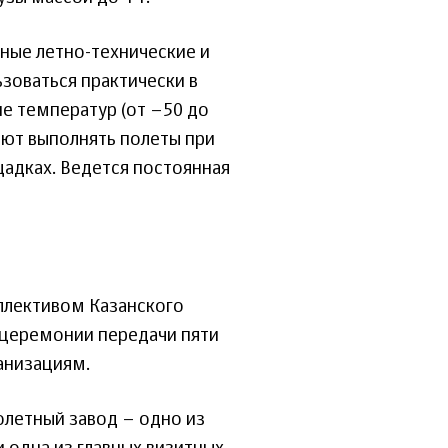
ные летно-технические и
зоваться практически в
е температур (от –50 до
яют выполнять полеты при
адках. Ведется постоянная
оллективом Казанского
 церемонии передачи пяти
анизациям.
олетный завод – одно из