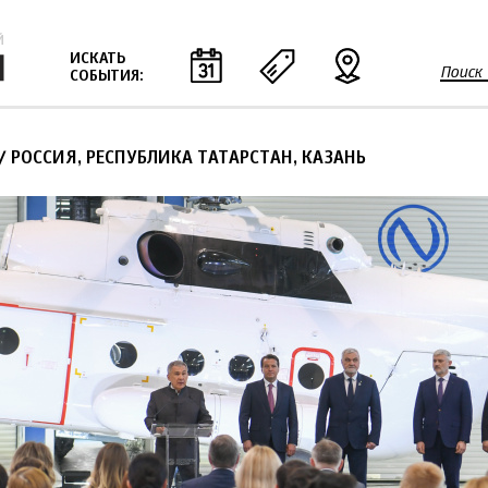
Jump to navigation
ИСКАТЬ
Поиск
СОБЫТИЯ:
Ф
о
р
/ РОССИЯ, РЕСПУБЛИКА ТАТАРСТАН, КАЗАНЬ
м
а
п
о
и
с
к
а