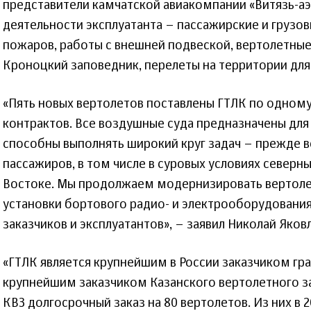
представители камчатской авиакомпании «Витязь-аэ
деятельности эксплуатанта – пассажирские и грузо
пожаров, работы с внешней подвеской, вертолетные 
Кроноцкий заповедник, перелеты на территории для 
«Пять новых вертолетов поставлены ГТЛК по одном
контрактов. Все воздушные суда предназначены для
способны выполнять широкий круг задач – прежде вс
пассажиров, в том числе в суровых условиях северн
Востоке. Мы продолжаем модернизировать вертолет
установки бортового радио- и электрооборудовани
заказчиков и эксплуатантов», – заявил Николай Яковл
«ГТЛК является крупнейшим в России заказчиком гр
крупнейшим заказчиком Казанского вертолетного з
КВЗ долгосрочный заказ на 80 вертолетов. Из них в 