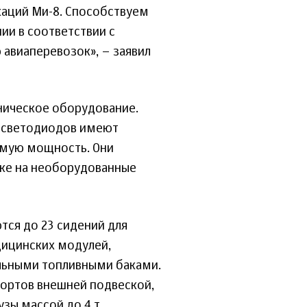
аций Ми-8. Способствуем
ии в соответствии с
 авиаперевозок», – заявил
ническое оборудование.
е светодиодов имеют
емую мощность. Они
дке на необорудованные
тся до 23 сидений для
дицинских модулей,
льными топливными баками.
бортов внешней подвеской,
зы массой до 4 т.