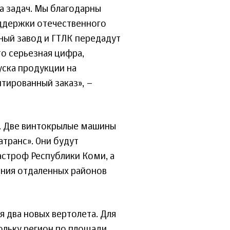
а задач. Мы благодарны
ддержки отечественного
ный завод и ГТЛК передадут
то серьезная цифра,
ска продукции на
нтированный заказ», –
. Две винтокрылые машины
транс». Они будут
строф Республики Коми, а
ания отдаленных районов
 два новых вертолета. Для
ольку регион по площади