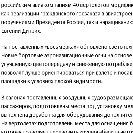
российским авиакомпаниям 40 вертолетов модифик
как реализации гражданского госзаказа в авиастроен
поручениями Президента России, так и наращиванию
Евгений Дитрих.
На поставленных «восьмерках» обновлено светотех
Новые бортовые аэронавигационные огни на основ
улучшенную цветопередачу и сниженную потребля
позволят лучше ориентироваться при взлете и поса
площадки в условиях плохой видимости.
В салонах поставленных воздушных судов размещаю
пассажиров, подготовлены места под установку ме
выполнена доработка для оборудования дополните
На вертолетах подготовлены места для оснащения 
которая позволяет перевозить крупногабаритные гру