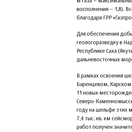
м газа – максимальны
восполнения – 1,8). В
благодаря ГРР «Газпром
Для обеспечения добы
геологоразведку в На
Республике Саха (Якут
дальневосточных мор
В рамках освоения ше
Баренцевом, Карском 
11 новых месторожден
Северо-Каменномысск
году на шельфе этих 
7,4 тыс. кв. км сейсм
работ получен значите