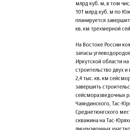
млрд куб. м, в том ч
101 млрд куб. м по 
планируется завершит
кв. км трехмерной се
На Востоке России к
запасы углеводородов
Иркутской области на
строительство двух и
2,4 тыс. кв. км сейсм
завершить строительст
сейсморазведочных ра
Чаяндинского, Тас-Юр
Среднетюнгского мес
скважина на Тас-Юрях
лицензионных участко