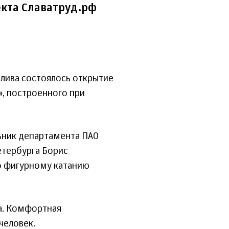
кта Славатруд.рф
алива состоялось открытие
», построенного при
ьник департамента ПАО
етербурга Борис
о фигурному катанию
ка. Комфортная
человек.