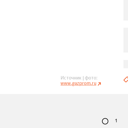
Источник | фото
www.gazprom.ru
1