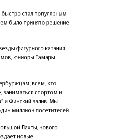
 и быстро стал популярным
с чем было принято решение
звезды фигурного катания
лямов, юниоры Тамары
ербуржцам, всем, кто
, заниматься спортом и
” и Финский залив. Мы
один миллион посетителей.
Большой Лахты, нового
оздает новые