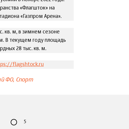
ранства «Флагшток» на
тадиона «Газпром Арена».
. кв. м, в зимнем сезоне
. м. В текущем году площадь
рдных 28 тыс. кв. м.
tps://flagshtock.ru
ый ФО
Спорт
5