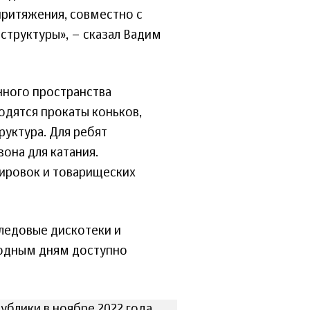
ритяжения, совместно с
структуры», – сказал Вадим
нного пространства
одятся прокаты коньков,
руктура. Для ребят
она для катания.
нировок и товарищеских
ледовые дискотеки и
ходным дням доступно
ублики в ноябре 2022 года.