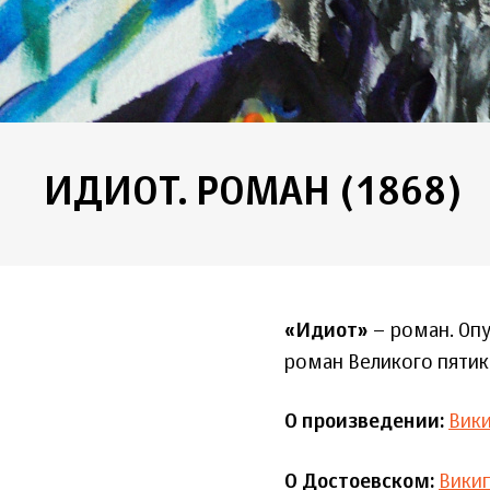
ИДИОТ. РОМАН (1868)
«Идиот»
– роман. Опу
роман Великого пяти
О произведении:
Вик
О Достоевском:
Вики