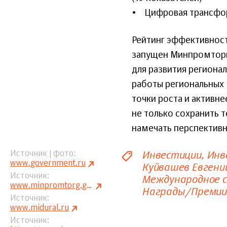
• Цифровая трансфор
Рейтинг эффективнос
запущен Минпромторго
для развития региона
работы региональных 
точки роста и активн
не только сохранить 
намечать перспективн
Инвестиции
Инв
Источник | фото
www.government.ru
Куйвашев Евгени
Источник
Международное 
www.minpromtorg.gov.ru
Награды/Премии
Источник
www.midural.ru
Источник