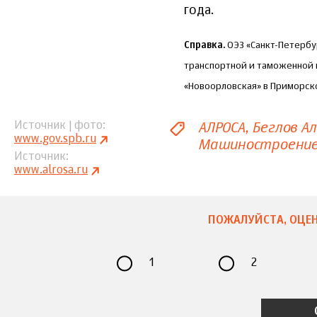
года.
Справка.
ОЭЗ «Санкт-Петербу
транспортной и таможенной 
«Новоорловская» в Приморск
АЛРОСА
Беглов А
Источник | фото
www.gov.spb.ru
Машиностроени
Источник
www.alrosa.ru
ПОЖАЛУЙСТА, ОЦЕН
1
2