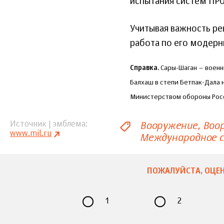
испытания систем ПРО
Учитывая важность ре
работа по его модерн
Справка.
Сары-Шаган – военны
Балхаш в степи Бетпак-Дала
Министерством обороны Рос
Вооружение
Воо
Источник | эмблема
www.mil.ru
Международное 
ПОЖАЛУЙСТА, ОЦЕН
1
2