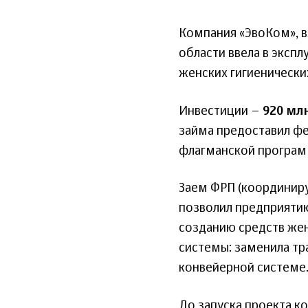
Компания «ЭвоКом», вх
области ввела в эксп
женских гигиенических
Инвестиции –
920 мл
займа предоставил ф
флагманской програм
Заем ФРП (координир
позволил предприяти
созданию средств же
системы: заменила тр
конвейерной системе
До запуска проекта к