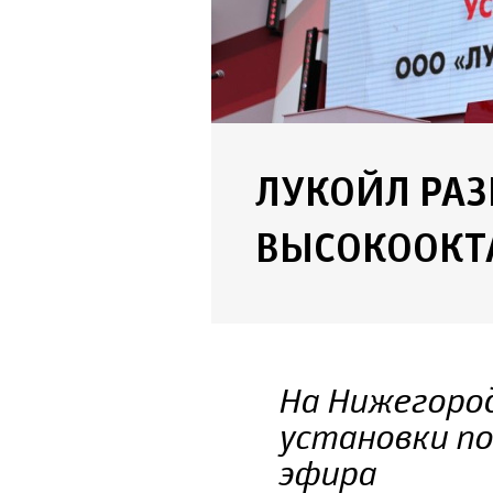
ЛУКОЙЛ РА
ВЫСОКООКТ
На Нижегоро
установки п
эфира