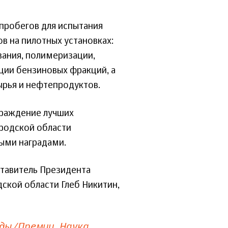
пробегов для испытания
в на пилотных установках:
вания, полимеризации,
ции бензиновых фракций, а
ырья и нефтепродуктов.
граждение лучших
родской области
ыми наградами.
тавитель Президента
ской области Глеб Никитин,
ды/Премии
Наука