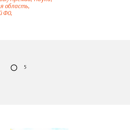
я область
й ФО
5