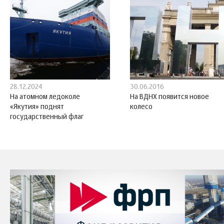
28.12.2024
30.06.2016
На атомном ледоколе
На ВДНХ появится новое
«Якутия» поднят
колесо
государственный флаг