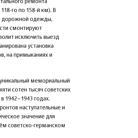
питального ремонта
18-го по 158-й км). В
о дорожной одежды,
ости смонтируют
волит исключить выезд
ланирована установка
в, на примыканиях и
– уникальный мемориальный
мяти сотен тысяч советских
 в 1942–1943 годах.
ронтов наступательные и
ческое значение для
сём советско-германском