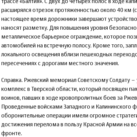
трассе «Балтия». С двух до четырех полос в ходе ка
расширялся отрезок протяженностью около 40 км (с 1
настоящее время дорожники завершают устройств
наносят разметку. Для повышения уровня безопасн
металлическое барьерное ограждение, которое поз
автомобилей на встречную полосу. Кроме того, зап
локального освещения вблизи пешеходных переходо
пересечениях с дорогами местного значения.
Справка. Ржевский мемориал Советскому Солдату 
комплекс в Тверской области, который посвящен па
воинов, павших в ходе кровопролитных боев за Ржев
Проведенные войсками Западного и Калининского ф
оборонительные операции имели огромное стратеги
достижения перелома в пользу Красной Армии на в
фронте.