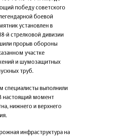
ующий победу советского
 легендарной боевой
мятник установлен в
18-й стрелковой дивизии
ршили прорыв обороны
казанном участке
ужений и шумозащитных
ускных труб.
й км специалисты выполнили
 В настоящий момент
на, нижнего и верхнего
ия.
рожная инфраструктура на