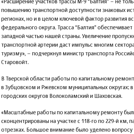
«Расширение участков трассы М-9 “Балтия” – не тол
повышению транспортной доступности знаковых ист
регионах, но и в целом ключевой фактор развития в
федерального округа. Трасса “Балтия” обеспечивает 
западной частью нашей страны. Увеличение пропуск
транспортной артерии даст импульс многим сектор
туризму», – подчеркнул министр транспорта Росси
Старовойт.
В Тверской области работы по капитальному ремонт
в Зубцовском и Ржевском муниципальных округах; в
городских округов Волоколамский и Шаховская.
«Масштабные работы по капитальному ремонту бы
сконцентрированы на участке с 118-го по 229-й км, 
отрезках. Большое внимание было уделено вопросу