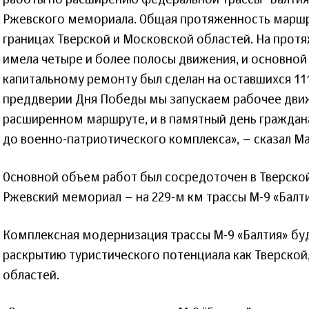
работы по расширению федеральной трассы “Балтия”
Ржевского мемориала. Общая протяженность маршру
границах Тверской и Московской областей. На протя
имела четыре и более полосы движения, и основной 
капитальному ремонту был сделан на оставшихся 111
преддверии Дня Победы мы запускаем рабочее движ
расширенном маршруте, и в памятный день граждан
до военно-патриотического комплекса», – сказал Ма
Основной объем работ был сосредоточен в Тверской
Ржевский мемориал – на 229-м км трассы М-9 «Балти
Комплексная модернизация трассы М-9 «Балтия» бу
раскрытию туристического потенциала как Тверской,
областей.