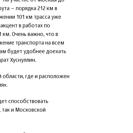
 на участке от Москвы до
та – порядка 212 км в
жении 101 км трасса уже
акцент в работах по
 км. Очень важно, что в
ение транспорта на всем
ам будет удобнее доехать
рат Хуснуллин.
 области, где и расположен
я».
дет способствовать
 так и Московской