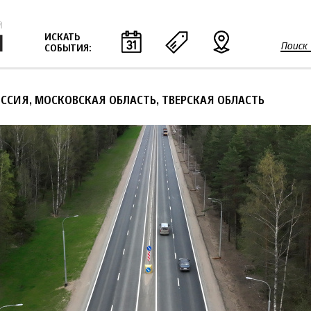
Jump to navigation
ИСКАТЬ
Поиск
СОБЫТИЯ:
Ф
о
р
ОССИЯ, МОСКОВСКАЯ ОБЛАСТЬ, ТВЕРСКАЯ ОБЛАСТЬ
м
а
п
о
и
с
к
а