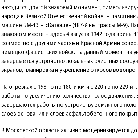
находится другой знаковый монумент, символизир
народа в Великой Отечественной войне, – памятник
машине БМ-13 – «Катюше» (187-й км трассы М-9). Па
знаковом месте – здесь 4 августа 1942 года воины 1
совместно с другими частями Красной Армии сове
немецко-фашистских войск. На данный момент на у
завершается устройство локальных очистных соор
экранов, планировка и укрепление откосов водопроп
На отрезках с 158-го по 180-й км и с 220-го по 229-
работы по увеличению количества полос движения.
завершаются работы по устройству земляного полот
слоев основания и слоев асфальтобетонного покрыт
В Московской области активно модернизируется до