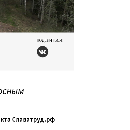
ПОДЕЛИТЬСЯ:
осным
кта Славатруд.рф