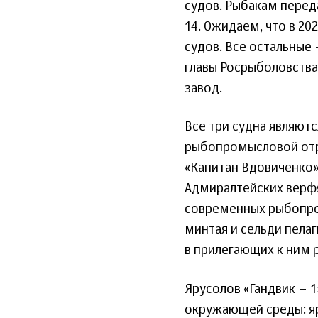
судов. Рыбакам переда
14. Ожидаем, что в 2
судов. Все остальные 
главы Росрыболовств
завод.
Все три судна являют
рыбопромысловой отр
«Капитан Вдовиченко» 
Адмиралтейских верфя
современных рыбопро
минтая и сельди пела
в прилегающих к ним 
Ярусолов «Гандвик –
окружающей среды: я