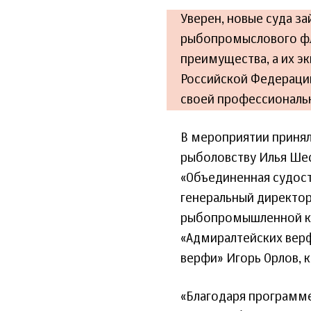
Уверен, новые суда з
рыбопромыслового фл
преимущества, а их э
Российской Федерации
своей профессиональн
В мероприятии принял
рыболовству Илья Шес
«Объединенная судост
генеральный директор
рыбопромышленной ко
«Адмиралтейских верф
верфи» Игорь Орлов, к
«Благодаря программе