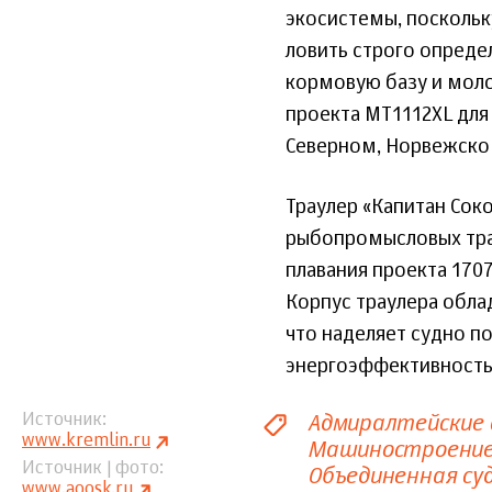
экосистемы, поскольк
ловить строго опреде
кормовую базу и моло
проекта MT1112XL для 
Северном, Норвежско
Траулер «Капитан Сок
рыбопромысловых тра
плавания проекта 170
Корпус траулера обл
что наделяет судно 
энергоэффективность
Адмиралтейские
Источник
www.kremlin.ru
Машиностроени
Источник | фото
Объединенная су
www.aoosk.ru