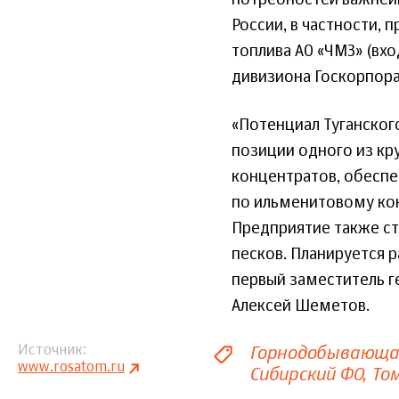
России, в частности,
топлива АО «ЧМЗ» (вхо
дивизиона Госкорпора
«Потенциал Туганског
позиции одного из кр
концентратов, обеспе
по ильменитовому кон
Предприятие также с
песков. Планируется р
первый заместитель г
Алексей Шеметов.
Горнодобывающа
Источник
www.rosatom.ru
Сибирский ФО
То