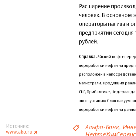
Расширение производс
человек. В основном 
операторы налива и о
предприятии сегодня т
рублей.
Справка.
Яйский нефтеперера
переработки нефти на предпр
расположен в непосредствен
магистрали. Продукция реализ
СНГ, Прибалтике, Нидерландах
эксплуатацию блок вакуумной
переработки нефти на данном
Альфа-Банк
Инв
Источник
www.ako.ru
НефтеХимСервис