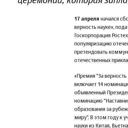
церемонии, которая запла
17 апреля
начался сбо
верность науке», под
Госкорпорация Ростех
популяризацию отечес
претендовать коммун
отечественных прикла
«Премия “За верность 
включает 14 номинаций
объявленный Президе
номинацию “Наставник
образования за рубеж
миру”. В этом году к
науки из Китая, Вьетн