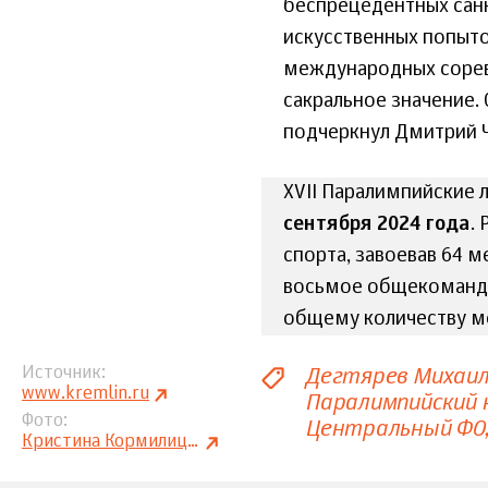
беспрецедентных санк
искусственных попыто
международных сорев
сакральное значение.
подчеркнул Дмитрий 
XVII Паралимпийские 
сентября 2024 года
.
спорта, завоевав 64 м
восьмое общекомандн
общему количеству м
Дегтярев Михаи
Источник
www.kremlin.ru
Паралимпийский 
Фото
Центральный ФО
Кристина Кормилицына, МИА «Россия сегодня»