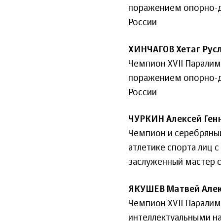
поражением опорно-дв
России
ХИНЧАГОВ Хетаг Рус
Чемпион XVII Паралимп
поражением опорно-дв
России
ЧУРКИН Алексей Ген
Чемпион и серебряный
атлетике спорта лиц 
заслуженный мастер с
ЯКУШЕВ Матвей Але
Чемпион XVII Паралимп
интеллектуальными н