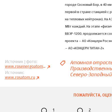
городе Сосновый Бор, в 40 км
первой в стране станцией с
на тепловых нейтронах). На
МВт каждый. На этапе «физи
ВВЭР-1200, продолжается со
проекта – АО «Концерн Росэ
– АО «КОНЦЕРН ТИТАН-2».
Атомная отрасл
Источник | фото
www.rosenergoatom.ru
Производственн
Источник
Северо-Западный
www.rosatom.ru
ПОЖАЛУЙСТА, ОЦЕН
1
2