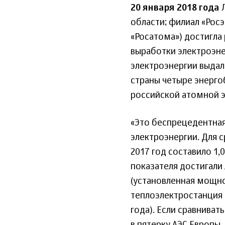
20 января 2018 года
Л
области; филиал «Рос
«Росатома») достигла
выработки электроэнер
электроэнергии выдали
страны четыре энерго
российской атомной э
«Это беспрецедентная
электроэнергии. Для 
2017 год составило 1,
показателя достигали
(установленная мощнос
теплоэлектростанция 
года). Если сравниват
в пятерку АЭС Европы