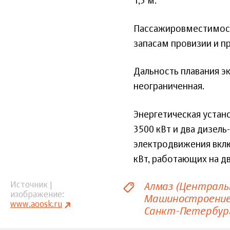
1,3 м.
Пассажировместимость
запасам провизии и пр
Дальность плавания э
неограниченная.
Энергетическая устан
3500 кВт и два дизел
электродвижения вклю
кВт, работающих на д
Алмаз (Централь
Источник |
изображение
Машиностроени
www.aoosk.ru
Санкт-Петербур