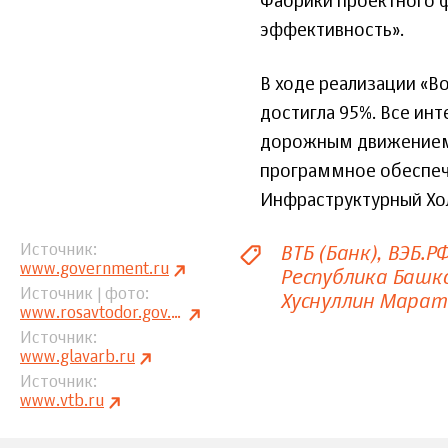
Фабрики проектного ф
эффективность».
В ходе реализации «В
достигла 95%. Все ин
дорожным движением и
программное обеспеч
Инфраструктурный Хо
ВТБ (Банк)
ВЭБ.Р
Источник
www.government.ru
Республика Баш
Источник | фото
Хуснуллин Марат
www.rosavtodor.gov.ru
Источник
www.glavarb.ru
Источник
www.vtb.ru