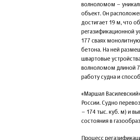
волноломом – уникаль
объект. Он расположен
достигает 19 м, что 
регазификационной ус
177 сваях монолитную
бетона. На ней разме
швартовые устройств
волноломом длиной 7
работу судна и спосо
«Маршал Василевский»
России. Судно перево
– 174 тыс. куб. м) и 
состояния в газообра
Процесс регазификации