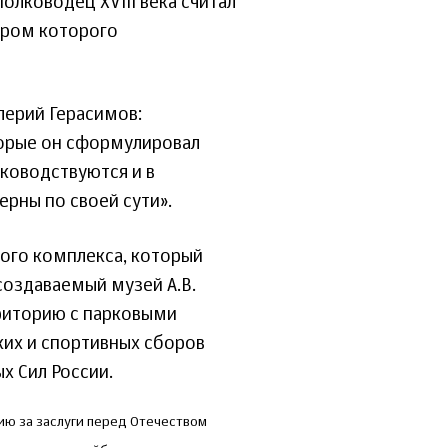
олководец XVIII века считал
ром которого
лерий Герасимов:
торые он сформулировал
уководствуются и в
рны по своей сути».
ого комплекса, который
 создаваемый музей А.В.
рриторию с парковыми
ких и спортивных сборов
х Сил России.
ю за заслуги перед Отечеством