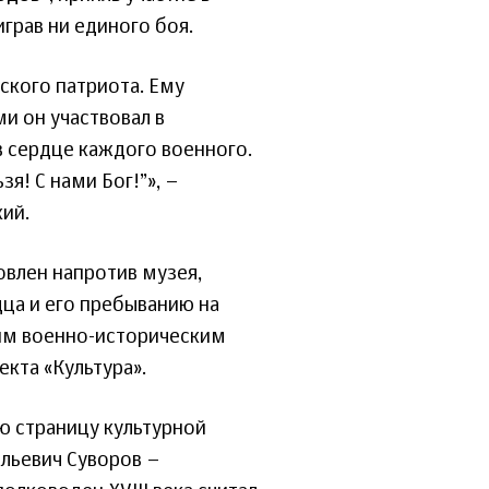
играв ни единого боя.
сского патриота. Ему
и он участвовал в
 в сердце каждого военного.
зя! С нами Бог!”», –
ий.
овлен напротив музея,
ца и его пребыванию на
им военно-историческим
кта «Культура».
ю страницу культурной
ильевич Суворов –