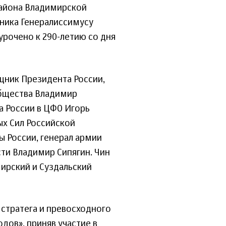
района Владимирской
ника Генералиссимусу
урочено к 290-летию со дня
щник Президента России,
общества Владимир
 России в ЦФО Игорь
ых Сил Российской
 России, генерал армии
ти Владимир Сипягин. Чин
ирский и Суздальский
стратега и превосходного
одов», приняв участие в