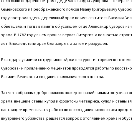
село было подарено Петром I деду Александра Суворова – генераль
Семеновского и Преображенского полков Ивану Григорьевичу Суворову
году построил здесь деревянный храм во имя святителя Василия Вел
обветшала, и тогда в память об усопшем отце Александр Суворов на
храма. В 1782 году в нем прошла первая Литургия, а полностью стро
лет. Впоследствии храм был закрыт, а затем и разрушен.
Благодаря усилиям сотрудников «Архитектурно-исторического компл
Суворова» и привлечению меценатов проводятся работы по восстано
Василия Великого и созданию паломнического центра.
За счет собранных добровольных пожертвований силами энтузиасто
храма, внешние стены, купол и фронтоны четверика, купол и стены ал
настоящее время начаты работы по воссозданию иконостаса придела
внутреннего убранства, решается вопрос с отоплением храма и обус