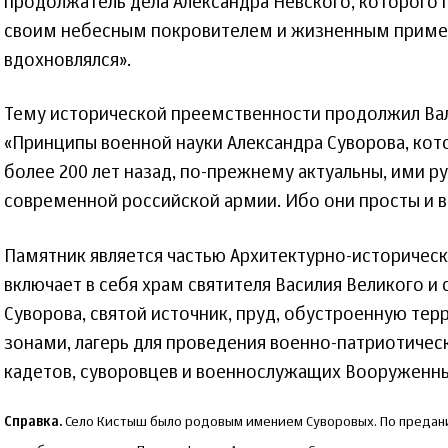
продолжатель дела Александра Невского, которого п
своим небесным покровителем и жизненным приме
вдохновлялся».
Тему исторической преемственности продолжил Ва
«Принципы военной науки Александра Суворова, ко
более 200 лет назад, по-прежнему актуальны, ими р
современной российской армии. Ибо они просты и ве
Памятник является частью Архитектурно-историческ
включает в себя храм святителя Василия Великого и
Суворова, святой источник, пруд, обустроенную те
зонами, лагерь для проведения военно-патриотичес
кадетов, суворовцев и военнослужащих Вооруженны
Справка.
Село Кистыш было родовым имением Суворовых. По предани