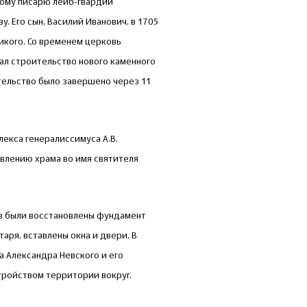
ному писарю лейб-гвардии
. Его сын, Василий Иванович, в 1705
икого. Со временем церковь
чал строительство нового каменного
ительство было завершено через 11
екса генералиссимуса А.В.
влению храма во имя святителя
в были восстановлены фундамент
таря, вставлены окна и двери. В
 Александра Невского и его
тройством территории вокруг.