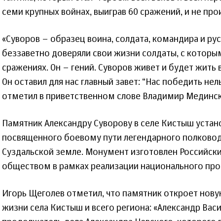
семи крупных войнах, выиграв 60 сражений, и не про
«Суворов – образец воина, солдата, командира и ру
беззаветно доверяли свои жизни солдаты, с которым
сражениях. Он – гений. Суворов живет и будет жить
Он оставил для нас главный завет: “Нас победить нель
отметил в приветственном слове Владимир Мединск
Памятник Александру Суворову в селе Кистыш устан
посвященного боевому пути легендарного полковод
Суздальской земле. Монумент изготовлен Российск
обществом в рамках реализации национального прое
Игорь Щеголев отметил, что памятник откроет нову
жизни села Кистыш и всего региона: «Александр Вас