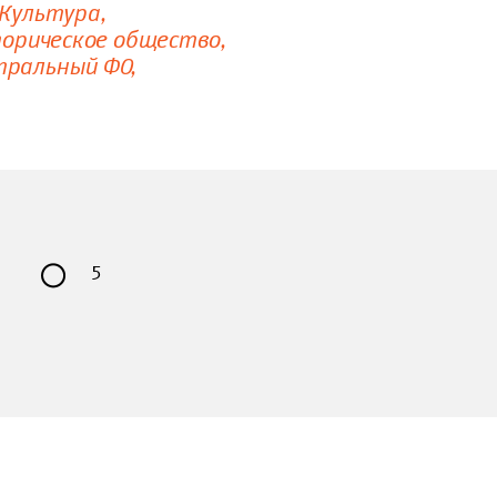
Культура
торическое общество
тральный ФО
5