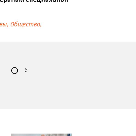
теранам специальной
вы
Общество
5