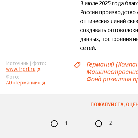
В июле 2025 года бла
России производство 
оптических линий свя
создавать оптоволокн
данных, построения и
сетей.
Германий (Компан
Источник | фото
www.frprf.ru
Машиностроени
Фото
Фонд развития 
АО «Германий»
ПОЖАЛУЙСТА, ОЦЕН
1
2