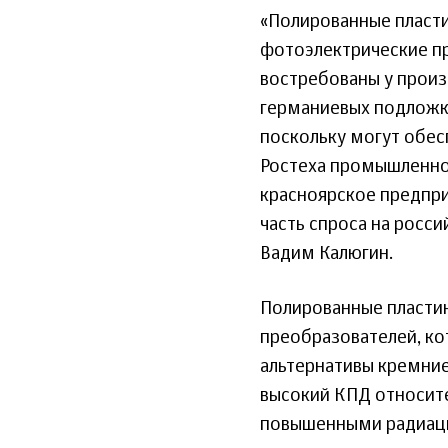
«Полированные пласти
фотоэлектрические пр
востребованы у произ
германиевых подложка
поскольку могут обесп
Ростеха промышленно
красноярское предпри
часть спроса на росс
Вадим Калюгин.
Полированные пластин
преобразователей, ко
альтернативы кремни
высокий КПД относит
повышенными радиаци