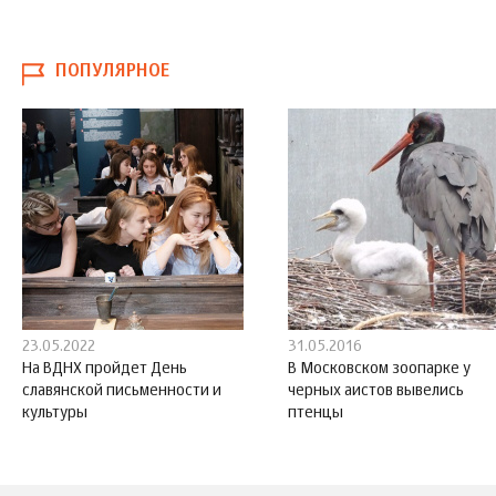
ПОПУЛЯРНОЕ
23.05.2022
31.05.2016
На ВДНХ пройдет День
В Московском зоопарке у
славянской письменности и
черных аистов вывелись
культуры
птенцы