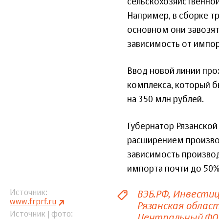
сельскохозяйственно
Например, в сборке т
основном они завозят
зависимость от импор
Ввод новой линии про
комплекса, который б
на 350 млн рублей.
Губернатор Рязанской
расширением производ
зависимость производ
импорта почти до 50%
ВЭБ.РФ
Инвестиц
Источник
www.frprf.ru
Рязанская облас
Источник | фото
Центральный ФО