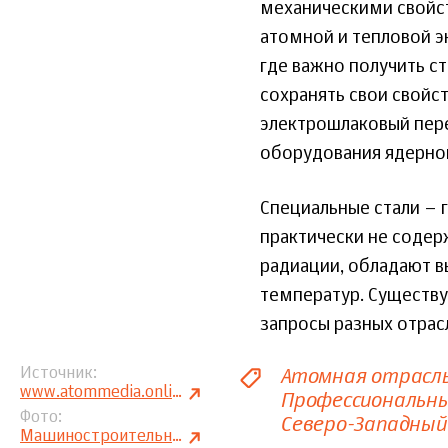
механическими свойст
атомной и тепловой э
где важно получить с
сохранять свои свойст
электрошлаковый пере
оборудования ядерной
Специальные стали – 
практически не содер
радиации, обладают в
температур. Существу
запросы разных отра
Атомная отрасл
Источник
www.atommedia.online
Профессиональны
Фото
Северо-Западный
Машиностроительный дивизион «Росатома»