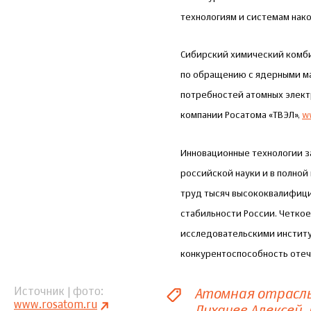
технологиям и системам нак
Сибирский химический комбин
по обращению с ядерными ма
потребностей атомных электр
компании Росатома «ТВЭЛ»,
w
Инновационные технологии з
российской науки и в полной
труд тысяч высококвалифици
стабильности России. Четко
исследовательскими институ
конкурентоспособность отеч
Атомная отрасл
Источник | фото
www.rosatom.ru
Лихачев Алексей