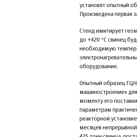
установят опытный об
Произведена первая за
Стенд имитирует геом
до +420 °С свинец бу
необходимую темпера
электронагревательны
оборудование.
Опытный образец ГЦН
машиностроение» для 
моменту его поставки
параметрам практичес
реакторной установке
месяцев непрерывной 
425 тонн свинца, пос