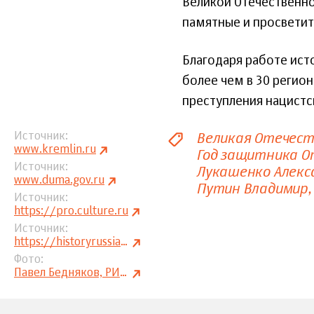
Великой Отечественно
памятные и просветит
Благодаря работе ист
более чем в 30 регио
преступления нацистс
Великая Отечест
Источник
www.kremlin.ru
Год защитника О
Источник
Лукашенко Алекс
www.duma.gov.ru
Путин Владимир
Источник
https://pro.culture.ru
Источник
https://historyrussia.org
Фото
Павел Бедняков, РИА «Новости»