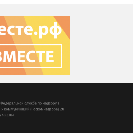
 Федеральной службе по надзору в
ых коммуникаций (Роскомнадзоре) 28
77-52384