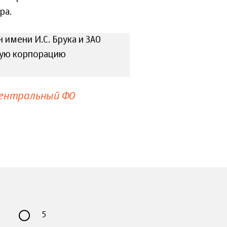
ра.
имени И.С. Брука и ЗАО
ную корпорацию
ентральный ФО
5