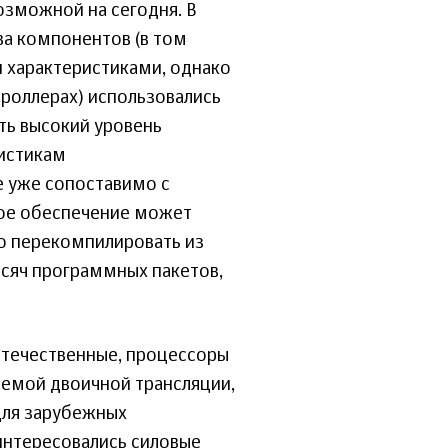
озможной на сегодня. В
ва компонентов (в том
 характеристиками, однако
троллерах) использовались
ть высокий уровень
истикам
е уже сопоставимо с
ое обеспечение может
го перекомпилировать из
ысяч программных пакетов,
отечественные, процессоры
емой двоичной трансляции,
для зарубежных
интересовались силовые