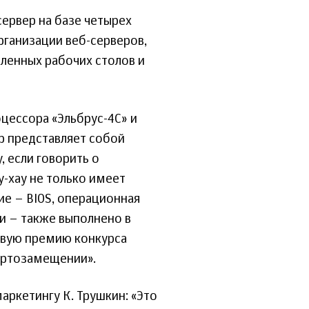
сервер на базе четырех
рганизации веб-серверов,
аленных рабочих столов и
цессора «Эльбрус-4С» и
р представляет собой
 если говорить о
-хау не только имеет
е – BIOS, операционная
и – также выполнено в
ервую премию конкурса
портозамещении».
ркетингу К. Трушкин: «Это