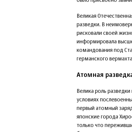
было присвоено звани
Великая Отечественна
разведки. В неимовер
рисковали своей жизн
информировала высше
командования под Ста
германского вермахта
Атомная разведк
Велика роль разведки
условиях послевоенных
первый атомный заряд
японские города Хирос
только что переживши