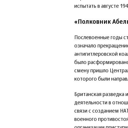
испытать в августе 194
«Полковник Абел
Послевоенные годы ст
означало прекращение
антигитлеровской коа
было расформировано 
смену пришло Централ
которого были направ
Британская разведка 
деятельности в отнош
связи с созданием НА
военного противостоя
организации приступи