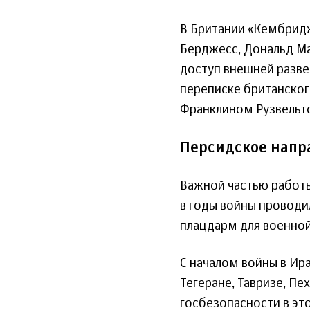
В Британии «Кембридж
Берджесс, Дональд Ма
доступ внешней разве
переписке британског
Франклином Рузвельт
Персидское напр
Важной частью работы
в годы войны проводи
плацдарм для военной
С началом войны в Ир
Тегеране, Тавризе, П
госбезопасности в это