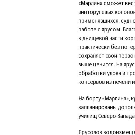
«Марлин» сможет вест
винторулевых колоно
применявшихся, судн
работе с ярусом. Бла
в днищевой части кор
практически без поте
сохраняет свой первон
выше ценится. На яр
обработки улова и пр
консервов из печени и
На борту «Марлина», 
запланированы допол
училищ Северо-Запада
Ярусолов водоизмещен