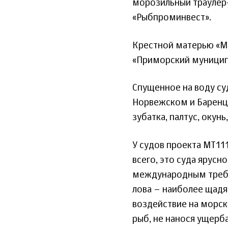
морозильный траулер-
«Рыбпроминвест».
Крестной матерью «Ма
«Приморский муниципа
Спущенное на воду су
Норвежском и Баренце
зубатка, палтус, окунь
У судов проекта МТ11
всего, это суда ярус
международным требо
лова – наиболее щад
воздействие на морск
рыб, не нанося ущерб