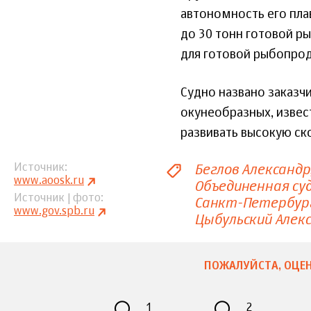
автономность его пла
до 30 тонн готовой р
для готовой рыбопрод
Судно названо заказч
окунеобразных, изве
развивать высокую ск
Беглов Александр
Источник
www.aoosk.ru
Объединенная су
Источник | фото
Санкт-Петербур
www.gov.spb.ru
Цыбульский Алек
ПОЖАЛУЙСТА, ОЦЕН
1
2