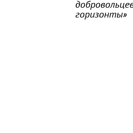
добровольце
горизонты»