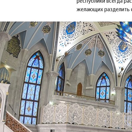
республики всегда рас
желающих разделить с
24_sentyabrya_2015-
www.tatarstan.ru_2.jpg