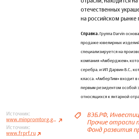
отрасли, находится н
отечественных украше
на российском рынке 
Справка.
Группа Darvin основ
продаже ювелирных изделий 
специализируется на произво
компания «Амберджем», кото
серебра, и ИП Дарвин В.С., 
класса. «АмберТим» входит в
первым резидентом особой э
относящихся к янтарной отра
ВЭБ.РФ
Инвестиц
Источник
www.minpromtorg.gov.ru
Прочие отрасли
Источник
Фонд развития 
www.frprf.ru