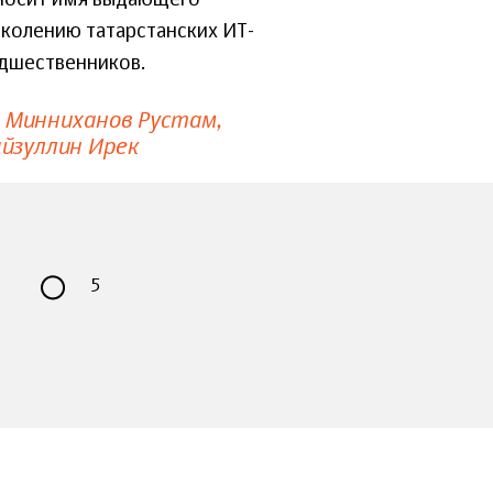
колению татарстанских ИТ-
дшественников.
Минниханов Рустам
йзуллин Ирек
5