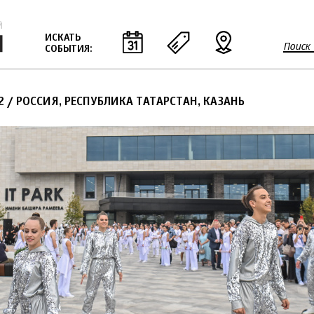
Jump to navigation
ИСКАТЬ
Поиск
СОБЫТИЯ:
Ф
о
р
2
/ РОССИЯ, РЕСПУБЛИКА ТАТАРСТАН, КАЗАНЬ
м
а
п
о
и
с
к
а