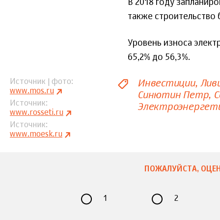
В 2018 году запланир
также строительство б
Уровень износа электр
65,2% до 56,3%.
Инвестиции
Лив
Источник | фото
www.mos.ru
Синютин Петр
С
Источник
Электроэнергет
www.rosseti.ru
Источник
www.moesk.ru
ПОЖАЛУЙСТА, ОЦЕН
1
2