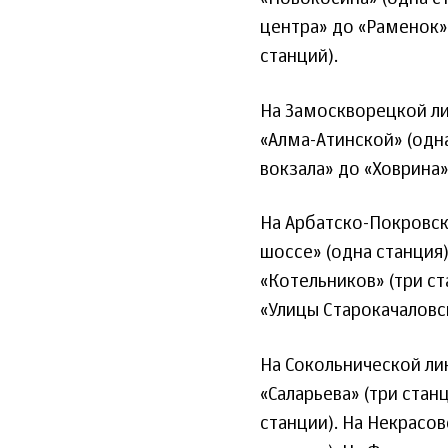
центра» до «Раменок» 
станций).
На Замоскворецкой ли
«Алма-Атинской» (одна
вокзала» до «Ховрина»
На Арбатско-Покровск
шоссе» (одна станция)
«Котельников» (три ст
«Улицы Старокачаловск
На Сокольнической ли
«Саларьева» (три стан
станции). На Некрасов