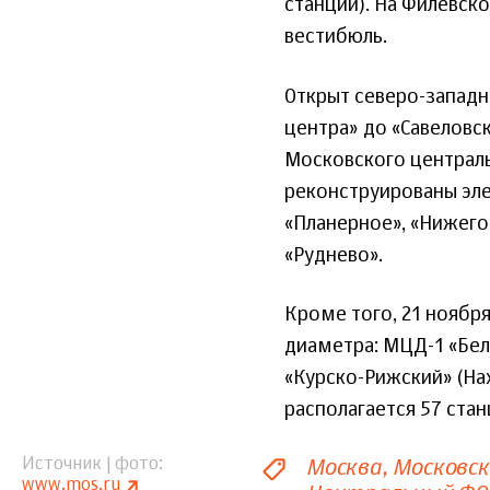
станции). На Филевск
вестибюль.
Открыт северо-западн
центра» до «Савеловск
Московского централь
реконструированы эле
«Планерное», «Нижего
«Руднево».
Кроме того, 21 ноябр
диаметра: МЦД-1 «Бел
«Курско-Рижский» (На
располагается 57 стан
Москва
Московс
Источник | фото
www.mos.ru