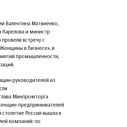
и Валентина Матвиенко,
а Карелова и министр
 провели встречу с
Женщины в бизнесе», в
приятий промышленности,
раций.
нщин-руководителей из
сли
 глава Минпромторга
е женщин-предпринимателей
 столетие Россия вышла в
лей компаний: по