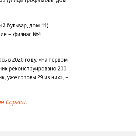
09 (улица Трофимова, дом
й бульвар, дом 11)
ние – филиал №4
ь в 2020 году. «На первом
ник реконструировано 200
к, уже готовы 29 из них», –
н Сергей