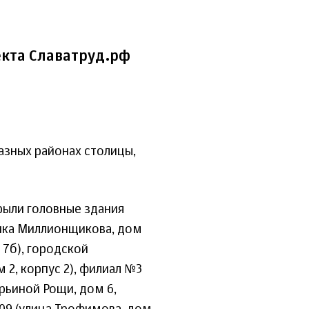
кта Славатруд.рф
азных районах столицы,
рыли головные здания
ика Миллионщикова, дом
 7б), городской
 2, корпус 2), филиал №3
рьиной Рощи, дом 6,