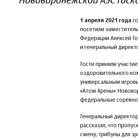
Нововоронежской АЭС Госк
1 апреля 2021 года
го
посетили заместител
Федерации Алексей Го
и генеральный директ
Гости приняли участи
оздоровительного ком
универсальным игровы
«Атом Арены» Нововор
федеральные соревнов
Генеральный директор
рассказал, что пропус
смену, трибуны для з