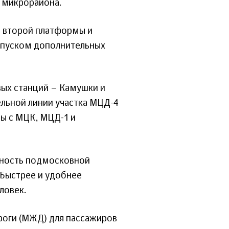
 микрорайона.
о второй платформы и
запуском дополнительных
вых станций – Камушки и
льной линии участка МЦД-4
ны с МЦК, МЦД-1 и
пность подмосковной
 Быстрее и удобнее
ловек.
роги (МЖД) для пассажиров