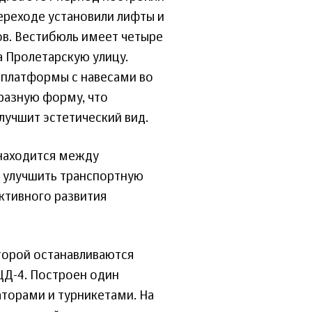
ереходе установили лифты и
в. Вестибюль имеет четыре
а Пролетарскую улицу.
платформы с навесами во
бразную форму, что
лучшит эстетический вид.
 находится между
 улучшить транспортную
ктивного развития
торой останавливаются
ЦД-4. Построен один
торами и турникетами. На