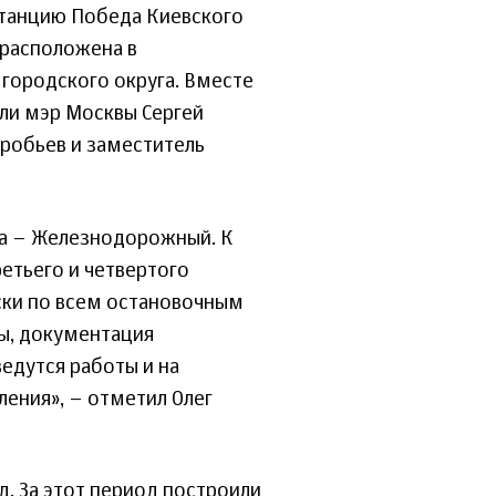
станцию Победа Киевского
 расположена в
городского округа. Вместе
ли мэр Москвы Сергей
робьев и заместитель
ка – Железнодорожный. К
ретьего и четвертого
ски по всем остановочным
ы, документация
ведутся работы и на
ения», – отметил Олег
д. За этот период построили