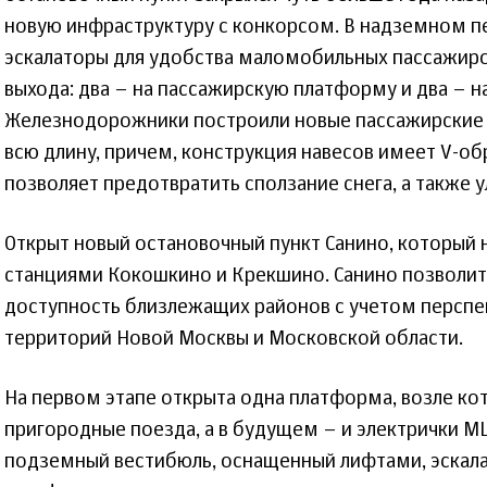
новую инфраструктуру с конкорсом. В надземном п
эскалаторы для удобства маломобильных пассажиро
выхода: два – на пассажирскую платформу и два – н
Железнодорожники построили новые пассажирские 
всю длину, причем, конструкция навесов имеет V-о
позволяет предотвратить сползание снега, а также у
Открыт новый остановочный пункт Санино, который
станциями Кокошкино и Крекшино. Санино позволит
доступность близлежащих районов с учетом перспе
территорий Новой Москвы и Московской области.
На первом этапе открыта одна платформа, возле ко
пригородные поезда, а в будущем – и электрички М
подземный вестибюль, оснащенный лифтами, эскала