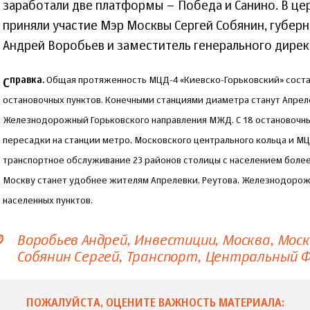
заработали две платформы – Победа и Санино. В ц
приняли участие Мэр Москвы Сергей Собянин, губер
Андрей Воробьев и заместитель генерального дирек
правка.
Общая протяженность МЦД-4 «Киевско-Горьковский» состав
С
остановочных пунктов. Конечными станциями диаметра станут Апрел
Железнодорожный Горьковского направления МЖД. С 18 остановочны
пересадки на станции метро, Московского центрального кольца и М
транспортное обслуживание 23 районов столицы с населением более 
Москву станет удобнее жителям Апрелевки, Реутова, Железнодоро
населенных пунктов.
Воробьев Андрей
Инвестиции
Москва
Моск
Собянин Сергей
Транспорт
Центральный 
ПОЖАЛУЙСТА, ОЦЕНИТЕ ВАЖНОСТЬ МАТЕРИАЛА: