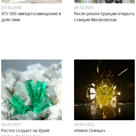
05.10.2018
24.12.2021
УГЭ-300: импортозамещение в
После реконструкции открыта
действии
станция Матвеевская
06.09.2017
04.04.2025
Ростех создает на Урале
«Новое Солнце»