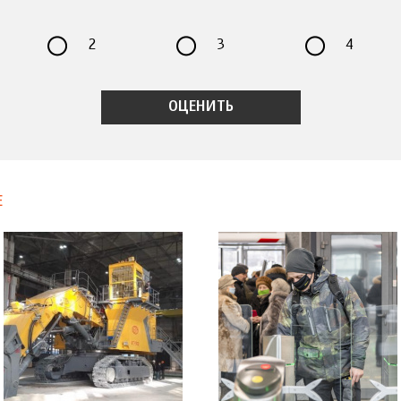
2
3
4
Е