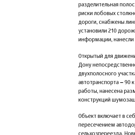
разделительная полос
риски лобовых столкно
дороги, снабжены ли
установили 210 доро
информации, нанесли 
Открытый для движени
Дону непосредственно
двухполосного участка
автотранспорта ‒ 90 
работы, нанесена раз
конструкций шумозащ
Объект включает в себ
пересечением автодор
сельхозпереезда. Нов