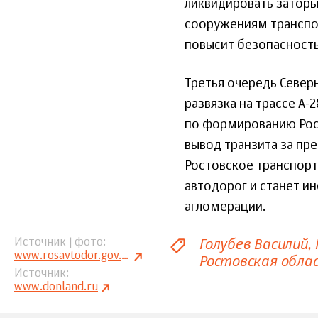
ликвидировать заторы
сооружениям транспор
повысит безопасность
Третья очередь Север
развязка на трассе А-
по формированию Рос
вывод транзита за пр
Ростовское транспорт
автодорог и станет и
агломерации.
Голубев Василий
Источник | фото
www.rosavtodor.gov.ru
Ростовская обла
Источник
www.donland.ru