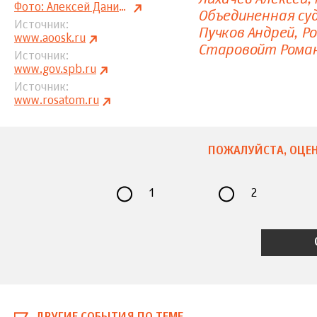
Фото: Алексей Даничев, РИА «Новости»
Объединенная су
Источник
Пучков Андрей
Р
www.aoosk.ru
Старовойт Рома
Источник
www.gov.spb.ru
Источник
www.rosatom.ru
ПОЖАЛУЙСТА, ОЦЕН
1
2