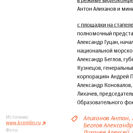
в режиме видеоконф
Антон Алиханов и мин
с площадки на стапеле
полномочный предста
Александр Гуцан, нач
национальной морской
Александр Беглов, гу
Кузнецов, генеральны
корпорация» Андрей П
Александр Коновалов,
Лихачев, председател
Образовательного фон
Алиханов Антон
Источник
www.kremlin.ru
Беглов Александр
Фото
Лихачев Алексей