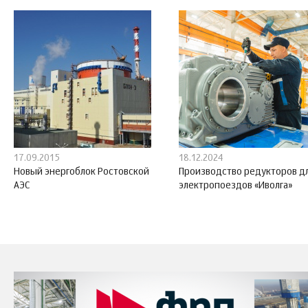
17.09.2015
18.12.2024
Новый энергоблок Ростовской
Производство редукторов д
АЭС
электропоездов «Иволга»